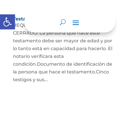
Abrir barra de herramientas
Testamento Cerrado
REQUISITOS PARA EL TESTAMENTO
CERRADO: La persona que hace este
testamento debe ser mayor de edad y por
lo tanto está en capacidad para hacerlo. El
notario verificara esta
condición.Documento de identificación de
la persona que hace el testamento.Cinco
testigos y sus...