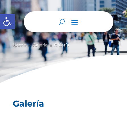
Abrir barra de herramientas
Home
Galeria
Galería
9
9
Galería