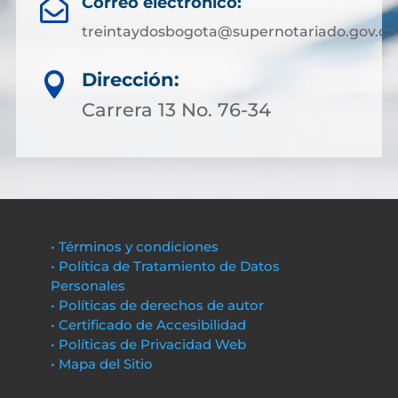
Correo electrónico:

treintaydosbogota@supernotariado.gov.co
Dirección:

Carrera 13 No. 76-34
• Términos y condiciones
• Política de Tratamiento de Datos
Personales
• Políticas de derechos de autor
• Certificado de Accesibilidad
• Políticas de Privacidad Web
• Mapa del Sitio