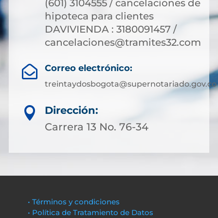
(601) 3104555 / cancelaciones de
hipoteca para clientes
DAVIVIENDA : 3180091457 /
cancelaciones@tramites32.com
Correo electrónico:

treintaydosbogota@supernotariado.gov.co
Dirección:

Carrera 13 No. 76-34
• Términos y condiciones
• Política de Tratamiento de Datos