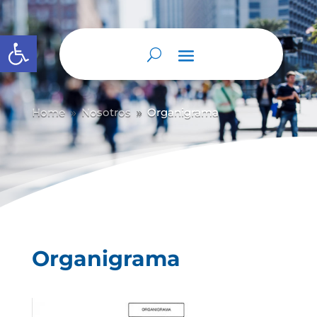
Abrir barra de herramientas
Home
Nosotros
Organigrama
9
9
Organigrama