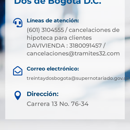
Dos de Bogotá D.C.
Líneas de atención:

(601) 3104555 / cancelaciones de
hipoteca para clientes
DAVIVIENDA : 3180091457 /
cancelaciones@tramites32.com
Correo electrónico:

treintaydosbogota@supernotariado.gov.co
Dirección:

Carrera 13 No. 76-34