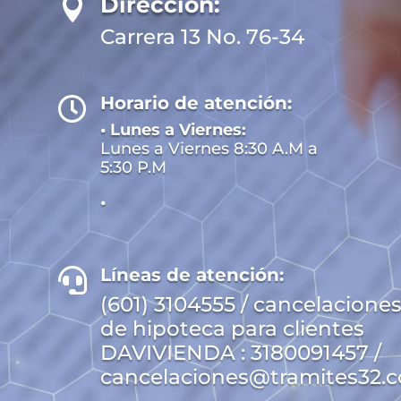
Dirección:

Carrera 13 No. 76-34
Horario de atención:

• Lunes a Viernes:
Lunes a Viernes 8:30 A.M a
5:30 P.M
•
Líneas de atención:

(601) 3104555 / cancelacione
de hipoteca para clientes
DAVIVIENDA : 3180091457 /
cancelaciones@tramites32.