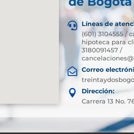
de Bogotá 
Líneas de atenc

(601) 3104555 / 
hipoteca para c
3180091457 /
cancelaciones@
Correo electrón

treintaydosbog
Dirección:

Carrera 13 No. 7