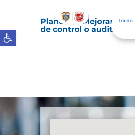
Planes de Mejoramiento
Inicio
de control o auditoría 
Abrir barra de herramientas