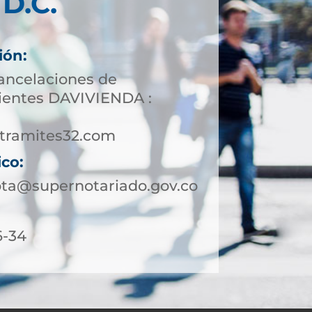
D.C.
ión:
cancelaciones de
lientes DAVIVIENDA :
tramites32.com
ico:
ota@supernotariado.gov.co
6-34