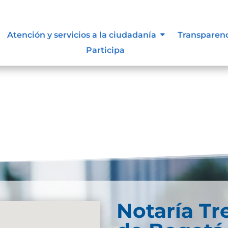
 vigentes exigidos por los entes
Atención y servicios a la ciudadanía
Transparen
externos o internos.
Participa
Notaría Tr