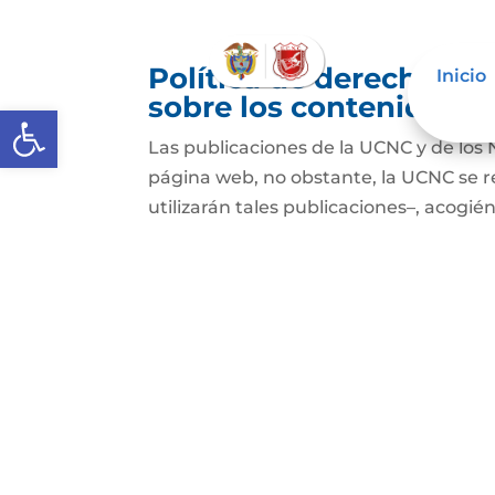
Política de derechos de
Inicio
sobre los contenidos
Abrir barra de herramientas
Las publicaciones de la UCNC y de los 
página web, no obstante, la UCNC se r
utilizarán tales publicaciones–, acogién