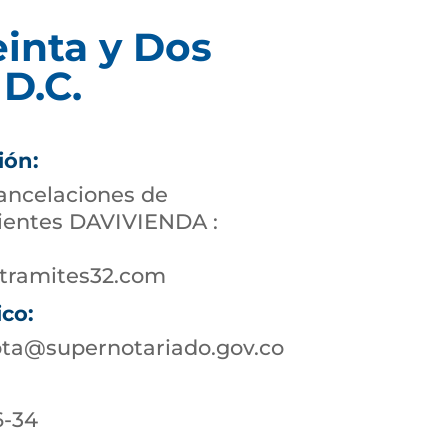
einta y Dos
D.C.
ión:
cancelaciones de
lientes DAVIVIENDA :
tramites32.com
ico:
ota@supernotariado.gov.co
6-34