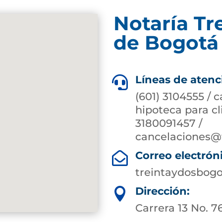
Notaría Tr
de Bogotá 
Líneas de atenc

(601) 3104555 / 
hipoteca para c
3180091457 /
cancelaciones@
Correo electrón

treintaydosbog
Dirección:

Carrera 13 No. 7