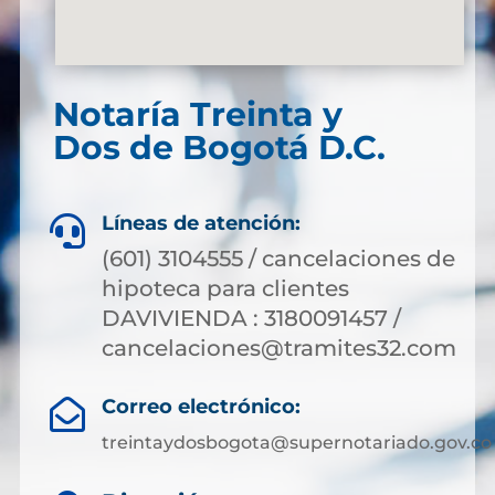
Notaría Treinta y
Dos de Bogotá D.C.
Líneas de atención:

(601) 3104555 / cancelaciones de
hipoteca para clientes
DAVIVIENDA : 3180091457 /
cancelaciones@tramites32.com
Correo electrónico:

treintaydosbogota@supernotariado.gov.co