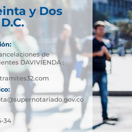
einta y Dos
D.C.
ión:
cancelaciones de
lientes DAVIVIENDA :
tramites32.com
ico:
ota@supernotariado.gov.co
6-34