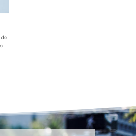
1 de
no