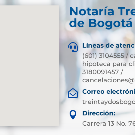
Notaría Tr
de Bogotá 
Líneas de atenc

(601) 3104555 / 
hipoteca para c
3180091457 /
cancelaciones@
Correo electrón

treintaydosbog
Dirección:

Carrera 13 No. 7