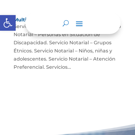
Abrir barra de herramientas
Multimedia
Servicio Notarial – Fuerzas Militares. Servicio
Notarial – Personas en Situación de
Discapacidad. Servicio Notarial – Grupos
Étnicos. Servicio Notarial – Niños, niñas y
adolescentes. Servicio Notarial – Atención
Preferencial. Servicios...