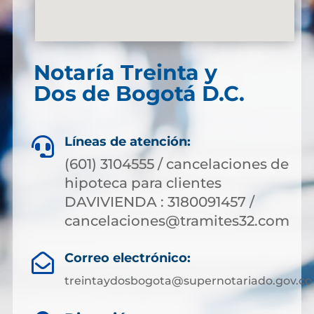
Notaría Treinta y
Dos de Bogotá D.C.
Líneas de atención:

(601) 3104555 / cancelaciones de
hipoteca para clientes
DAVIVIENDA : 3180091457 /
cancelaciones@tramites32.com
Correo electrónico:

treintaydosbogota@supernotariado.gov.co