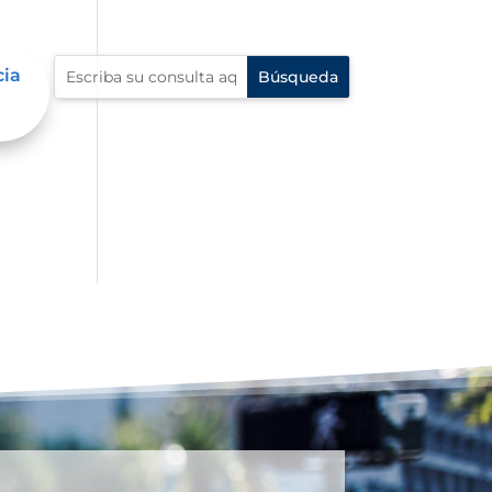
cia
io