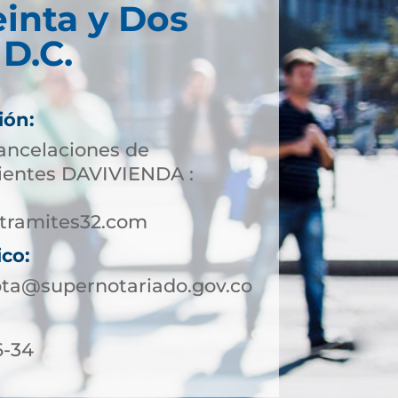
einta y Dos
D.C.
ión:
cancelaciones de
lientes DAVIVIENDA :
tramites32.com
ico:
ota@supernotariado.gov.co
6-34