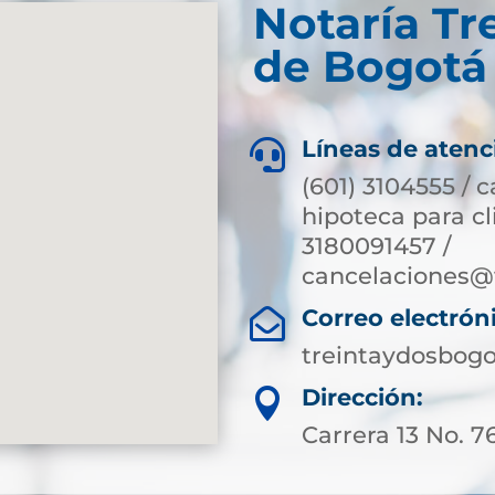
Notaría Tr
de Bogotá 
Líneas de atenc

(601) 3104555 / 
hipoteca para c
3180091457 /
cancelaciones@
Correo electrón

treintaydosbog
Dirección:

Carrera 13 No. 7