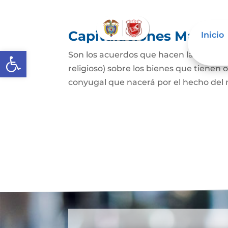
Capitulaciones Matrim
Inicio
Abrir barra de herramientas
Son los acuerdos que hacen las person
religioso) sobre los bienes que tienen 
conyugal que nacerá por el hecho del 