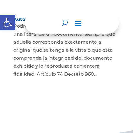
Abrir barra de herramientas
Autenticación de Copias
Podrá autenticarse una copia mecánica o
una literal de un documento, siempre que
aquella corresponda exactamente al
original que se tenga a la vista o que esta
comprenda la integridad del documento
exhibido y lo reproduzca con entera
fidelidad. Artículo 74 Decreto 960...