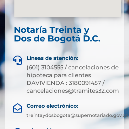
Notaría Treinta y
Dos de Bogotá D.C.
Líneas de atención:

(601) 3104555 / cancelaciones de
hipoteca para clientes
DAVIVIENDA : 3180091457 /
cancelaciones@tramites32.com
Correo electrónico:

treintaydosbogota@supernotariado.gov.co