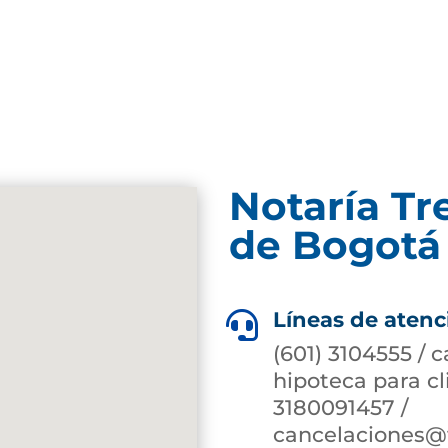
Notaría Tr
de Bogotá 
Líneas de atenc

(601) 3104555 / 
hipoteca para c
3180091457 /
cancelaciones@