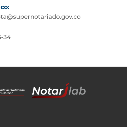
ico:
ota@supernotariado.gov.co
6-34