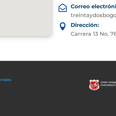
Correo electrón

treintaydosbog
Dirección:

Carrera 13 No. 7
onales