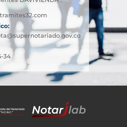
tramites32.com
ico:
ota@supernotariado.gov.co
6-34