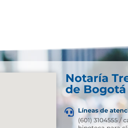
Notaría Tr
de Bogotá 
Líneas de atenc

(601) 3104555 / 
hipoteca para c