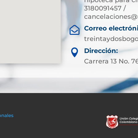
3180091457 /
cancelaciones@
Correo electrón

treintaydosbog
Dirección:

Carrera 13 No. 7
onales