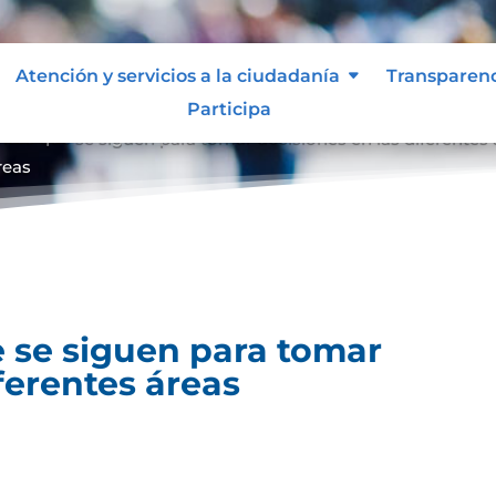
Atención y servicios a la ciudadanía
Transparen
Participa
entos que se siguen para tomar decisiones en las diferentes
reas
 se siguen para tomar
ferentes áreas