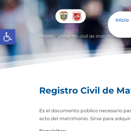
Inicio
Abrir barra de herramientas
Home
Registro civil de matrimonio
9
9
Registro Civil de M
Es el documento público necesario para
acto del matrimonio. Sirve para adquiri