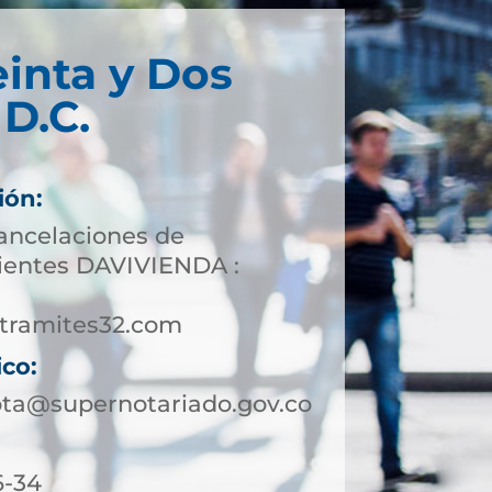
einta y Dos
D.C.
ión:
cancelaciones de
lientes DAVIVIENDA :
tramites32.com
ico:
ota@supernotariado.gov.co
6-34