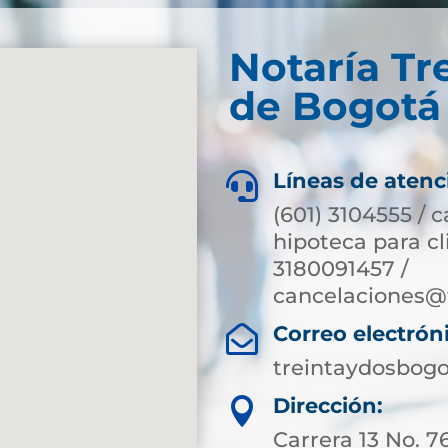
Notaría Tr
de Bogotá 
Líneas de atenc

(601) 3104555 / 
hipoteca para c
3180091457 /
cancelaciones@
Correo electrón

treintaydosbog
Dirección:

Carrera 13 No. 7