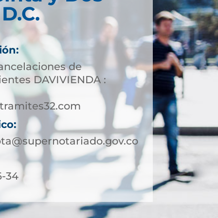
D.C.
ión:
cancelaciones de
lientes DAVIVIENDA :
tramites32.com
ico:
ota@supernotariado.gov.co
6-34