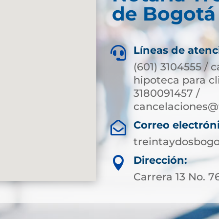
de Bogotá 
Líneas de atenc

(601) 3104555 / 
hipoteca para c
3180091457 /
cancelaciones@
Correo electrón

treintaydosbog
Dirección:

Carrera 13 No. 7