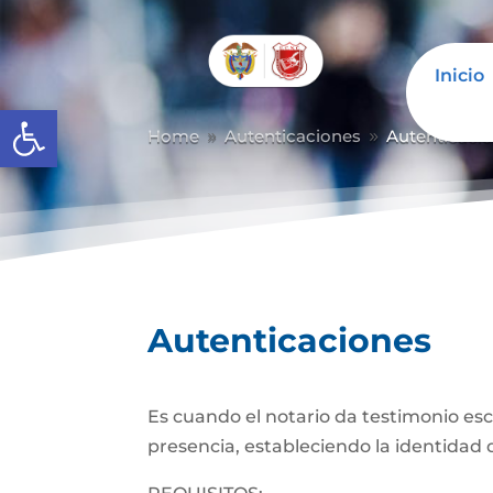
Inicio
Abrir barra de herramientas
Home
Autenticaciones
Autenticaci
9
9
Autenticaciones
Es cuando el notario da testimonio es
presencia, estableciendo la identidad d