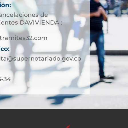
ión:
cancelaciones de
lientes DAVIVIENDA :
tramites32.com
ico:
ota@supernotariado.gov.co
6-34