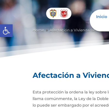
Inicio
Abrir barra de herramientas
Home
Afectación a Vivienda familiar
9
Afectación a Vivien
Esta protección la ordena la ley sobre
llama comúnmente, la Ley de la Doble 
lo puede ser embargado por el acreedor