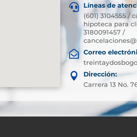
Líneas de atenc

(601) 3104555 / 
hipoteca para c
3180091457 /
cancelaciones@
Correo electrón

treintaydosbog
Dirección:

Carrera 13 No. 7