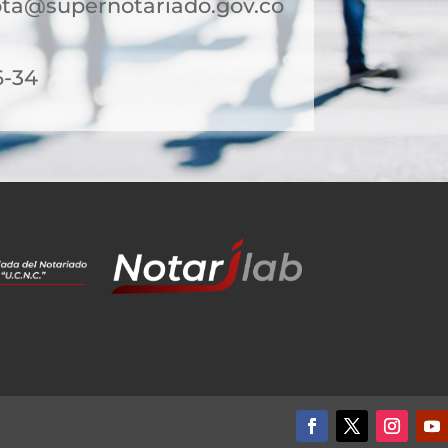
ota@supernotariado.gov.co
6-34