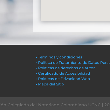
• Términos y condiciones
• Política de Tratamiento de Datos Pers
• Políticas de derechos de autor
• Certificado de Accesibilidad
• Políticas de Privacidad Web
• Mapa del Sitio
ón Colegiada del Notariado Colombiano UCNC | 20