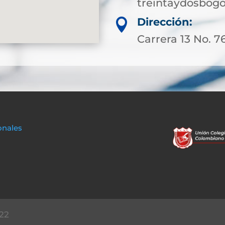
treintaydosbog
Dirección:

Carrera 13 No. 7
onales
22