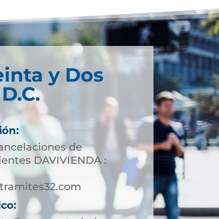
einta y Dos
D.C.
ión:
cancelaciones de
lientes DAVIVIENDA :
tramites32.com
ico: