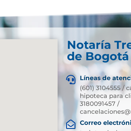
Notaría Tr
de Bogotá 
Líneas de atenc

(601) 3104555 / 
hipoteca para c
3180091457 /
cancelaciones@
Correo electrón
