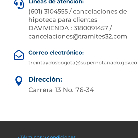
Líneas de atención:

(601) 3104555 / cancelaciones de
hipoteca para clientes
DAVIVIENDA : 3180091457 /
cancelaciones@tramites32.com
Correo electrónico:

treintaydosbogota@supernotariado.gov.co
Dirección:

Carrera 13 No. 76-34
• Términos y condiciones